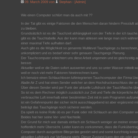
09. March 2009 von
Stephan - [Admin]
Wie einen Computer schlürt man da auch mit ??
In der Tat gibt es einige Faktoren die den Menschen daran hindern Pressluft
zu bleiben.
Grundsätzlich ist es die Tauchzeit abhängigkeit von der Tiefe in der ich tauc
gibt es die Tauchtabelle. Aus der kann man ablesen wie lange man sich währ
einer maximal Tiefe aufhalten darf.
Auch gibt es die Möglichkeit so genannte Multilevel Tauchgänge zu berechnen, d
unkompliziert und es bedarf einer sehr genauen Tauchgangs Planung.
Der Tauchcomputer erleichtert uns diese Arbeit ungemein und ist gleichzeitig 
besser.
Aktueller weil er die Daten sofort auswertet und uns so unter Wasser mitteilt w
weil er noch viel mehr Faktoren hineinrechnen kann.
Ich benutze einen Schlauchlosen luftintegrierten Tauchcomputer der Firma Uw
Aladin Air Z und hat einen Sender welcher an dem Hochdruckanschluss der erst
Über diesen Sender wird per Funk der aktuelle Luftdruck der Tauchflasche üb
So ist es dem Rechner möglich zusätzlich zur Zeit und Tiefe die körperliche Ar
verbrauchte Luft innerhalb einer bestimmten Zeit mit in sein Programm aufzun
ist ein Gefahrenpunkt der sicher nicht ausschlaggebend ist aber ergänzend m
beiträgt das Tauchgänge noch sicherer werden.
Da spielt es keine Rolle ob es per Funk oder mit Schlauch an den Computer w
Beides hat hier seine Vor- und Nachteile.
Der Grund für mich war damals einfach ein Schlauch weniger an meiner ersten
hoffentlich mehr Übersicht. Leider kann es vorkommen, dass die Funkübert
Computer durch ausgelöste Blitzgeräte gestört wird und somit kurzfristig keine
aktuellen Luftdruck zur Verfügung steht. Dieser Zustand kann den ein oder a