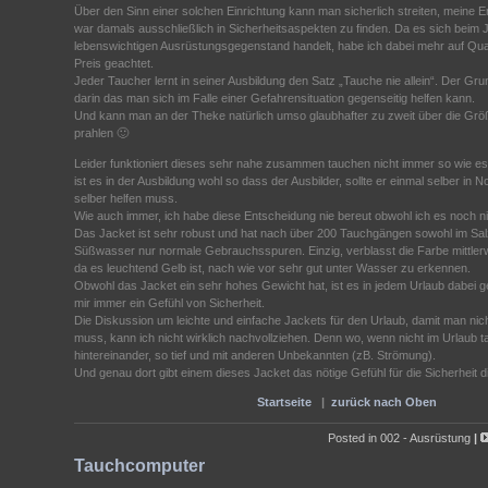
Über den Sinn einer solchen Einrichtung kann man sicherlich streiten, meine
war damals ausschließlich in Sicherheitsaspekten zu finden. Da es sich beim
lebenswichtigen Ausrüstungsgegenstand handelt, habe ich dabei mehr auf Qual
Preis geachtet.
Jeder Taucher lernt in seiner Ausbildung den Satz „Tauche nie allein“. Der Gru
darin das man sich im Falle einer Gefahrensituation gegenseitig helfen kann.
Und kann man an der Theke natürlich umso glaubhafter zu zweit über die Grö
prahlen 🙂
Leider funktioniert dieses sehr nahe zusammen tauchen nicht immer so wie es s
ist es in der Ausbildung wohl so dass der Ausbilder, sollte er einmal selber in
selber helfen muss.
Wie auch immer, ich habe diese Entscheidung nie bereut obwohl ich es noch 
Das Jacket ist sehr robust und hat nach über 200 Tauchgängen sowohl im Sal
Süßwasser nur normale Gebrauchsspuren. Einzig, verblasst die Farbe mittlerwe
da es leuchtend Gelb ist, nach wie vor sehr gut unter Wasser zu erkennen.
Obwohl das Jacket ein sehr hohes Gewicht hat, ist es in jedem Urlaub dabei 
mir immer ein Gefühl von Sicherheit.
Die Diskussion um leichte und einfache Jackets für den Urlaub, damit man nic
muss, kann ich nicht wirklich nachvollziehen. Denn wo, wenn nicht im Urlaub t
hintereinander, so tief und mit anderen Unbekannten (zB. Strömung).
Und genau dort gibt einem dieses Jacket das nötige Gefühl für die Sicherheit 
Startseite
|
zurück nach Oben
Posted in
002 - Ausrüstung
|
Tauchcomputer