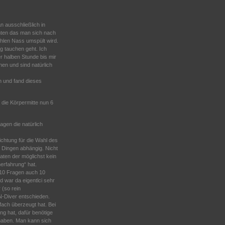
 ausschließlich in
hten das man sich nach
hlen Nass umspült wird.
g tauchen geht. Ich
r halben Stunde bis mir
hen und sind natürlich
n und fand dieses
die Körpermitte nun 6
gen die natürlich
chtung für die Wahl des
n Dingen abhängig. Nicht
aten der möglichst kein
erfahrung“ hat.
i 10 Fragen auch 10
 war da eigentlci sehr
 (so rein
N-Diver entschieden.
fach überzeugt hat. Bei
ng hat, dafür benötige
 haben. Man kann sich