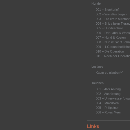
Hunde
001 – Steckbrief
002 – Wie alles begann
003 – Die erste Autofahr
004 – Shiva beim Tierar
005 – Hundeschule
006 – Der Labbi & Wass
007 – Hund & Kosten
008 – Nun ist sie 3 Jahre
009 – 1.Gesundheitlich
010 – Die Operation
011 – Nach der Operati
Lustiges
Kaum zu glauben^^
Tauchen
001 – Aller Anfang
002 – Ausrüstung
003 – Unterwasserfotogr
004 – Malediven
005 – Philippinen
006 – Rotes Meer
Links