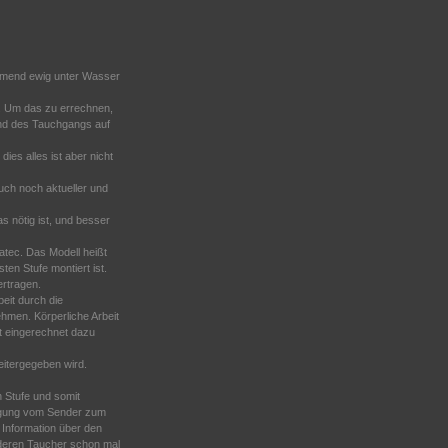
 atmend ewig unter Wasser
he. Um das zu errechnen,
end des Tauchgangs auf
ies alles ist aber nicht
auch noch aktueller und
as nötig ist, und besser
atec. Das Modell heißt
en Stufe montiert ist.
ertragen.
beit durch die
ehmen. Körperliche Arbeit
it eingerechnet dazu
eitergegeben wird.
 Stufe und somit
ragung vom Sender zum
 Information über den
nderen Taucher schon mal