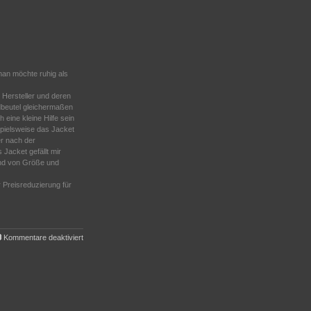
man möchte ruhig als
 Hersteller und deren
dbeutel gleichermaßen
 eine kleine Hilfe sein
spielsweise das Jacket
er nach der
 Jacket gefällt mir
rund von Größe und
 Preisreduzierung für
für
Kommentare deaktiviert
Ausrüstung