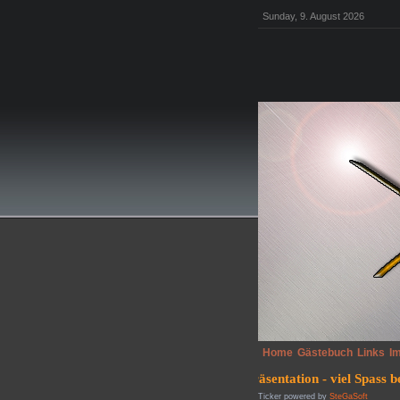
Sunday, 9. August 2026
Home
Gästebuch
Links
I
Ticker powered by
SteGaSoft