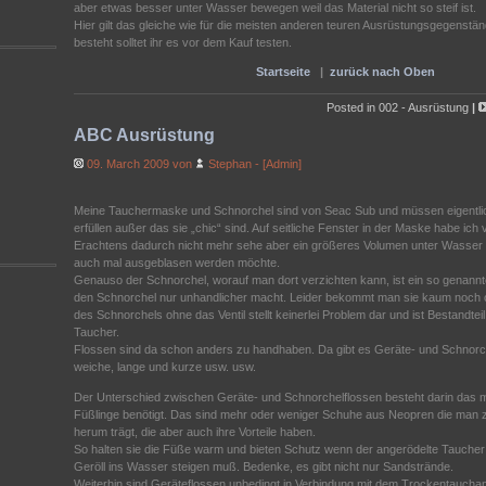
aber etwas besser unter Wasser bewegen weil das Material nicht so steif ist.
Hier gilt das gleiche wie für die meisten anderen teuren Ausrüstungsgegenstän
besteht solltet ihr es vor dem Kauf testen.
Startseite
|
zurück nach Oben
Posted in
002 - Ausrüstung
|
ABC Ausrüstung
09. March 2009 von
Stephan - [Admin]
Meine Tauchermaske und Schnorchel sind von Seac Sub und müssen eigentlich 
erfüllen außer das sie „chic“ sind. Auf seitliche Fenster in der Maske habe ich
Erachtens dadurch nicht mehr sehe aber ein größeres Volumen unter Wasser 
auch mal ausgeblasen werden möchte.
Genauso der Schnorchel, worauf man dort verzichten kann, ist ein so genannte
den Schnorchel nur unhandlicher macht. Leider bekommt man sie kaum noch
des Schnorchels ohne das Ventil stellt keinerlei Problem dar und ist Bestandte
Taucher.
Flossen sind da schon anders zu handhaben. Da gibt es Geräte- und Schnorch
weiche, lange und kurze usw. usw.
Der Unterschied zwischen Geräte- und Schnorchelflossen besteht darin das m
Füßlinge benötigt. Das sind mehr oder weniger Schuhe aus Neopren die man z
herum trägt, die aber auch ihre Vorteile haben.
So halten sie die Füße warm und bieten Schutz wenn der angerödelte Taucher
Geröll ins Wasser steigen muß. Bedenke, es gibt nicht nur Sandstrände.
Weiterhin sind Geräteflossen unbedingt in Verbindung mit dem Trockentauch