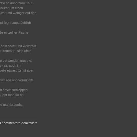
 Entscheidung zum Kauf
 Jacket um einen
ität und weniger auf den
nd liegt hauptsächlich
ße einzelner Fische
ein sollte und weiterhin
 Not kommen, sich eher
nie verwenden musste.
z- als auch im
ile etwas. Es ist aber,
gewesen und vermittelte
ht soviel schleppen
aucht man so oft
die man braucht.
für
Kommentare deaktiviert
Tarierjacket