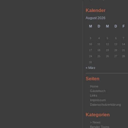
Kalender
August 2026
M
D
M
D
F
3
4
5
6
7
10
11
12
13
14
17
18
19
20
21
24
25
26
27
28
31
« März
Seiten
Home
Gästebuch
Links
Impressum
Datenschutzerklärung
Kategorien
> News
Bender Toons