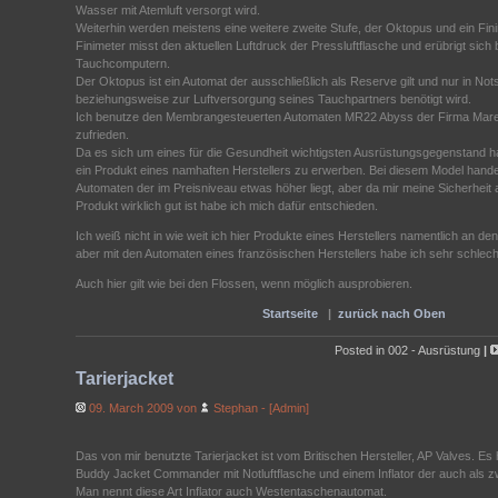
Wasser mit Atemluft versorgt wird.
Weiterhin werden meistens eine weitere zweite Stufe, der Oktopus und ein Fin
Finimeter misst den aktuellen Luftdruck der Pressluftflasche und erübrigt sich be
Tauchcomputern.
Der Oktopus ist ein Automat der ausschließlich als Reserve gilt und nur in Notsi
beziehungsweise zur Luftversorgung seines Tauchpartners benötigt wird.
Ich benutze den Membrangesteuerten Automaten MR22 Abyss der Firma Mares
zufrieden.
Da es sich um eines für die Gesundheit wichtigsten Ausrüstungsgegenstand ha
ein Produkt eines namhaften Herstellers zu erwerben. Bei diesem Model hande
Automaten der im Preisniveau etwas höher liegt, aber da mir meine Sicherhei
Produkt wirklich gut ist habe ich mich dafür entschieden.
Ich weiß nicht in wie weit ich hier Produkte eines Herstellers namentlich an den
aber mit den Automaten eines französischen Herstellers habe ich sehr schlec
Auch hier gilt wie bei den Flossen, wenn möglich ausprobieren.
Startseite
|
zurück nach Oben
Posted in
002 - Ausrüstung
|
Tarierjacket
09. March 2009 von
Stephan - [Admin]
Das von mir benutzte Tarierjacket ist vom Britischen Hersteller, AP Valves. Es 
Buddy Jacket Commander mit Notluftflasche und einem Inflator der auch als zwe
Man nennt diese Art Inflator auch Westentaschenautomat.