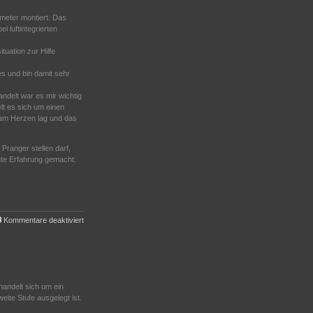
imeter montiert. Das
i luftintegrierten
tuation zur Hilfe
 und bin damit sehr
ndelt war es mir wichtig
lt es sich um einen
t am Herzen lag und das
 Pranger stellen darf,
hte Erfahrung gemacht.
für
Kommentare deaktiviert
Lungenautomaten
handelt sich um ein
ite Stufe ausgelegt ist.