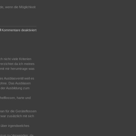
de, wenn die Möglichkeit
für
Kommentare deaktiviert
Anzug
nicht viele Kriterien
 verzichtet da ich meines
mit mir herumtrage was
s Ausblasventil weil es
 ohne. Das Ausblasen
il der Ausbildung zum
elflossen, harte und
an für die Geräteflossen
war zusätzlich mit sich
 über irgendwelches
anzug zu Verwenden, da