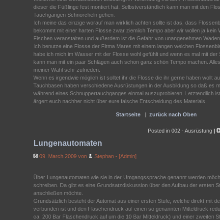
dieser die Füßlinge fest montiert hat. Selbstverständlich kann man mit den F
Tauchgängen Schnorcheln gehen.
Ich meine das einzige worauf man wirklich achten sollte ist das, dass Flossenbl
bekommt mit einer harten Flosse zwar ziemlich Tempo aber wir wollen ja kei
Fischen veranstalten und außerdem ist die Gefahr von unangenehmen Wadenk
Ich benutze eine Flosse der Firma Mares mit einem langen weichen Flossenblatt
habe ich mich im Wasser mit der Flosse wohl gefühlt und wenn es mal mit der 
kann man mit ein paar Schlägen auch schon ganz schön Tempo machen. Alles i
meiner Wahl sehr zufrieden.
Wenn es irgendwie möglich ist solltet ihr die Flosse die ihr gerne haben wollt a
Tauchbasen haben verschiedene Ausrüstungen in der Ausbildung so daß es mög
während eines Schnuppertauchganges einmal auszuprobieren. Letztendlich ist e
ärgert euch nachher nicht über eure falsche Entscheidung des Materials.
Startseite
|
zurück nach Oben
Posted in
002 - Ausrüstung
|
Lungenautomaten
09. March 2009 von
Stephan - [Admin]
Über Lungenautomaten wie sie in der Umgangssprache genannt werden möchte 
schreiben. Da gibt es eine Grundsatzdiskussion über den Aufbau der ersten St
anschließen möchte.
Grundsätzlich besteht der Automat aus einer ersten Stufe, welche direkt mit de
verbunden ist und den Flaschendruck auf einen so genannten Mitteldruck reduz
ca. 200 Bar Flaschendruck auf um die 10 Bar Mitteldruck) und einer zweiten S