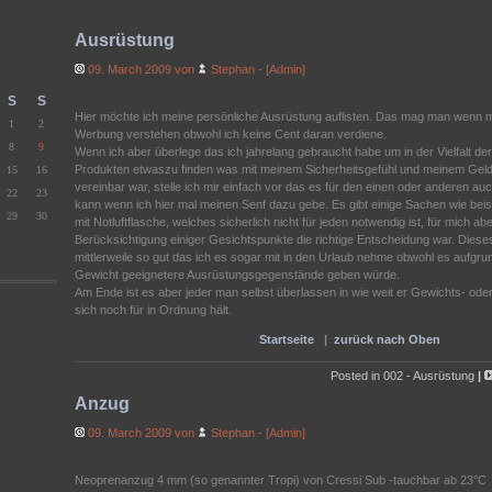
Ausrüstung
09. March 2009 von
Stephan - [Admin]
S
S
Hier möchte ich meine persönliche Ausrüstung auflisten. Das mag man wenn 
1
2
Werbung verstehen obwohl ich keine Cent daran verdiene.
8
9
Wenn ich aber überlege das ich jahrelang gebraucht habe um in der Vielfalt der
Produkten etwaszu finden was mit meinem Sicherheitsgefühl und meinem Gel
15
16
vereinbar war, stelle ich mir einfach vor das es für den einen oder anderen auch
22
23
kann wenn ich hier mal meinen Senf dazu gebe. Es gibt einige Sachen wie bei
29
30
mit Notluftflasche, welches sicherlich nicht für jeden notwendig ist, für mich ab
Berücksichtigung einiger Gesichtspunkte die richtige Entscheidung war. Dieses
mittlerweile so gut das ich es sogar mit in den Urlaub nehme obwohl es aufg
Gewicht geeignetere Ausrüstungsgegenstände geben würde.
Am Ende ist es aber jeder man selbst überlassen in wie weit er Gewichts- oder
sich noch für in Ordnung hält.
Startseite
|
zurück nach Oben
Posted in
002 - Ausrüstung
|
Anzug
09. March 2009 von
Stephan - [Admin]
Neoprenanzug 4 mm (so genannter Tropi) von Cressi Sub -tauchbar ab 23°C