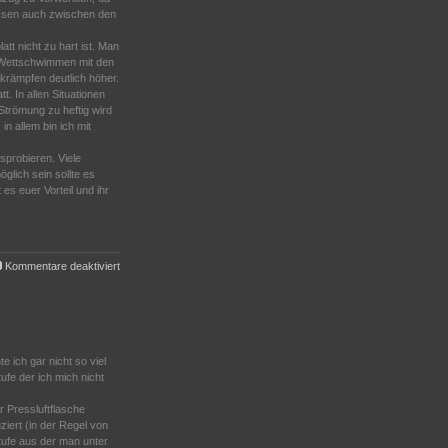
lossen auch zwischen den
att nicht zu hart ist. Man
n Wettschwimmen mit den
rämpfen deutlich höher.
. In allen Situationen
Strömung zu heftig wird
n allem bin ich mit
usprobieren. Viele
lich sein sollte es
s euer Vorteil und ihr
für
Kommentare deaktiviert
ABC
Ausrüstung
ich gar nicht so viel
ufe der ich mich nicht
r Pressluftflasche
iert (in der Regel von
tufe aus der man unter