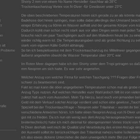
Shorty 2 mm von einem No Name Hersteller -tauchbar ab 28°C
Trockentauchanzug Vortex von N-Diver -für Gewässer unter 23°C
Die oben beschriebenen Temperaturen hören sich gerade zu an als könnte man
Badehose dort hinein springen, man sollte dabei allerdings den Umstand beac
t
einiger Erfahrung ca 60min im Wasser aufhält und der gesamte Körper vom kü
zt
Dadurch kühlt man schon recht stark aus vor allen Dingen wenn man jeden Ta
brauche nach ein paar Tauchgängen auch auf den Malediven heute bis zu eine
er
wieder richtig warm ist. Die Temperaturangaben sind als grobe Richtung zu se
stark vom eigenen Kälte Gefühl abhängig.
 alt
So bin ich beispielsweise mit dem Trockentauchanzug ins Mittelmeer gegange
e Probleme
äußerst angenehm obwohl die Wasser Temperatur über 20°C war.
on
Im Roten Meer dagegen habe ich den Shorty unter dem Tropi getragen so daß 
mm Neopren um sich hatte. Es war sehr angenehm.
Welcher Anzug von welcher Firma für welchen Tauchgang ??? Fragen über Fra
schwer zu beantworten sind.
Fakt ist man kann die oben angegebenen Temperaturen schon mal als grobe ri
Anzug Typs nutzen. Auf welchen Hersteller eure Wahl jedoch fällt ist von viele
zuletzt halt auch vom Aussehen. Mein Tip hierzu, lasst euch von jemanden ber
Geld mit dem Verkauf solcher Anzüge verdient und schon eine gewisse „Tauch
afie
Speziell bei der Trockentauchfrage – Neopren oder Trilaminat – werdet ihr be
verschiedene Antworten hören. Ich hatte einen Neopren Anzug von N-Diver und
gut mit zu frieden. Da ich nun ein wenig aus dem Anzug herausgewachsen war
breitentechnisch) habe ich mich diesmal für obengenannten Vortex trocki von 
N-Diver deshalb weil mich die Qualität und Verarbeitung des ersten Anzugs ein
der Auswahl solltet ihr berücksichtigen das Trilaminat nahezu keine Isolierwrku
ich also etwas dickere Unterzieher die dann unweigerlich mehr Blei zur Folge