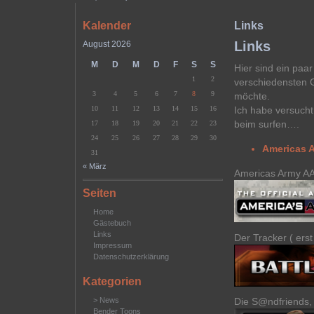
Kalender
Links
Links
August 2026
M
D
M
D
F
S
S
Hier sind ein paar
1
2
verschiedensten G
3
4
5
6
7
8
9
möchte.
10
11
12
13
14
15
16
Ich habe versucht
beim surfen….
17
18
19
20
21
22
23
24
25
26
27
28
29
30
Americas 
31
« März
Americas Army AA
Seiten
Home
Gästebuch
Links
Der Tracker ( ers
Impressum
Datenschutzerklärung
Kategorien
Die S@ndfriends, 
> News
Bender Toons