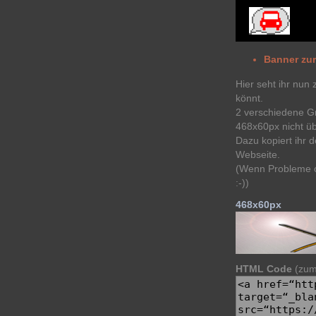
Banner zu
Hier seht ihr nun 
könnt.
2 verschiedene G
468x60px nicht üb
Dazu kopiert ihr 
Webseite.
(Wenn Probleme o
:-))
468x60px
HTML Code
(zum 