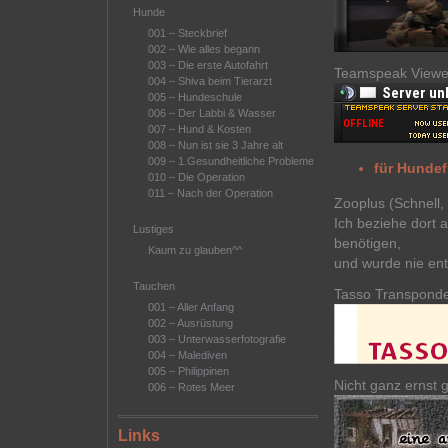
Hunde
001 – Steckbrief
002 – Wie alles begann
003 – Die erste Autofahrt
Teamspeak Viewe
004 – Shiva beim Tierarzt
005 – Hundeschule
006 – Der Labbi & Wasser
007 – Hund & Kosten
008 – Nun ist sie 3 Jahre alt
009 – 1.Gesundheitliche Probleme
für Hunde
010 – Die Operation
011 – Nach der Operation
Zooplus (Schnell,
Ich beziehe dort 
Lustiges
benötigen,
Kaum zu glauben^^
und wurde nie ent
Tauchen
Tasso Transponde
001 – Aller Anfang
002 – Ausrüstung
003 – Unterwasserfotografie
004 – Malediven
005 – Philippinen
Nicht ganz ernst g
006 – Rotes Meer
Links