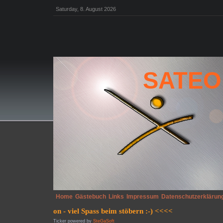
Saturday, 8. August 2026
SATEO
Home
Gästebuch
Links
Impressum
Datenschutzerklärun
Ticker powered by
SteGaSoft