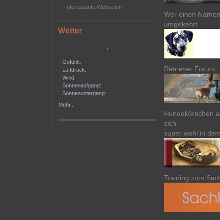
Interessante Webseiten
Wer einen Namen 
umgekehrt
Wetter
,
Gefühlt:
Retriever Forum
Luftdruck:
Wind:
Sonnenaufgang:
Sonnenuntergang:
Mehr...
Hundekörbchen aus
sich
super wohl in de
Training zum Sa