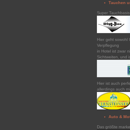
Tauchen u
Super Tauchbasis 
Hier geht sowohl 
Verpflegung
in Hotel ist zwar 
Sichtweiten, und i
Hier ist auch per
allerdings auch 
Auto & Mo
Das größte marke