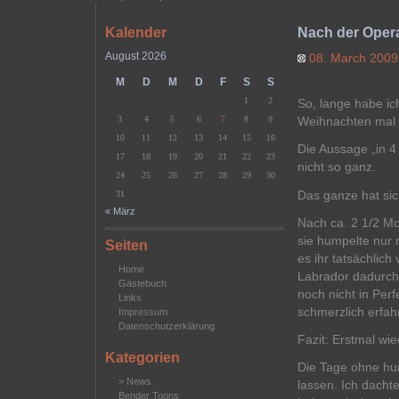
Kalender
Nach der Oper
August 2026
08. March 200
M
D
M
D
F
S
S
1
2
So, lange habe ic
3
4
5
6
7
8
9
Weihnachten mal 
10
11
12
13
14
15
16
Die Aussage „in 4
17
18
19
20
21
22
23
nicht so ganz.
24
25
26
27
28
29
30
Das ganze hat si
31
« März
Nach ca. 2 1/2 Mo
sie humpelte nur 
Seiten
es ihr tatsächlich
Home
Labrador dadurch 
Gästebuch
noch nicht in Per
Links
schmerzlich erfah
Impressum
Datenschutzerklärung
Fazit: Erstmal wi
Kategorien
Die Tage ohne hu
> News
lassen. Ich dachte
Bender Toons