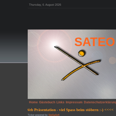
Thursday, 6. August 2026
SATEO
Home
Gästebuch
Links
Impressum
Datenschutzerklärun
Ticker powered by
SteGaSoft