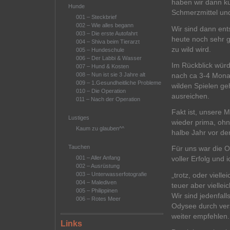
haben wir dann ku
Hunde
Schmerzmittel un
001 – Steckbrief
002 – Wie alles begann
Wir sind dann ent
003 – Die erste Autofahrt
heute noch sehr 
004 – Shiva beim Tierarzt
zu wild wird.
005 – Hundeschule
006 – Der Labbi & Wasser
Im Rückblick wür
007 – Hund & Kosten
nach ca 3-4 Monate
008 – Nun ist sie 3 Jahre alt
009 – 1.Gesundheitliche Probleme
wilden Spielen ge
010 – Die Operation
ausreichen.
011 – Nach der Operation
Fakt ist, unsere 
Lustiges
wieder prima, ohn
Kaum zu glauben^^
halbe Jahr vor d
Tauchen
Für uns war die OP
001 – Aller Anfang
voller Erfolg und
002 – Ausrüstung
„trotz, oder viel
003 – Unterwasserfotografie
004 – Malediven
teuer aber viellei
005 – Philippinen
Wir sind jedenfal
006 – Rotes Meer
Odysee durch vers
weiter empfehlen.
Links