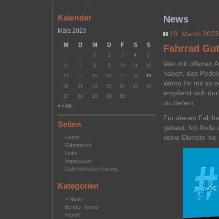
Kalender
News
März 2023
19. March 202
M
D
M
D
F
S
S
Fahrrad Gut
1
2
3
4
5
Wer mit offenen A
6
7
8
9
10
11
12
haben, das Pedel
13
14
15
16
17
18
19
Wenn Ihr mit so e
20
21
22
23
24
25
26
empfiehlt sich du
27
28
29
30
31
zu ziehen.
« Feb.
Für diesen Fall ha
Seiten
gebaut. Ich finde
seine Dienste ni
Home
Gästebuch
Links
Impressum
Datenschutzerklärung
Kategorien
> News
Bender Toons
Hunde