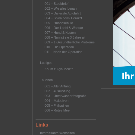
001 – Steckbrief
002 – Wie alles begann
003 – Die erste Autofahrt
004 – Shiva beim Tierarzt
005 – Hundeschule
006 – Der Labbi & Wasser
007 – Hund & Kosten
008 – Nun ist sie 3 Jahre alt
009 – 1.Gesundheitliche Probleme
010 – Die Operation
011 – Nach der Operation
Lustiges
Kaum zu glauben^^
Tauchen
001 – Aller Anfang
002 – Ausrüstung
003 – Unterwasserfotografie
004 – Malediven
005 – Philippinen
006 – Rotes Meer
Links
Interessante Webseiten