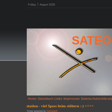
Friday, 7. August 2026
SATEO
Home
Gästebuch
Links
Impressum
Datenschutzerklärun
Ticker powered by
SteGaSoft