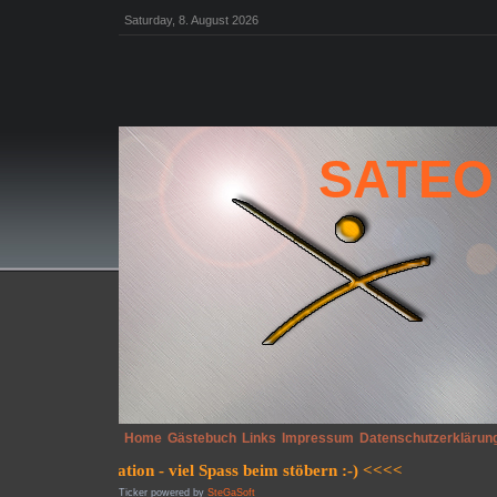
Saturday, 8. August 2026
SATEO
Home
Gästebuch
Links
Impressum
Datenschutzerklärun
Ticker powered by
SteGaSoft