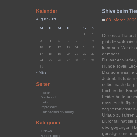
Kalender
Shiva beim Tie
August 2026
08. March 200
M
D
M
D
F
S
S
1
2
Der erste Tierarz
3
4
5
6
7
8
9
gibt die wahnsinn
kommen. Wir also 
10
11
12
13
14
15
16
gemacht.
17
18
19
20
21
22
23
Da war er wieder
24
25
26
27
28
29
30
Hunde soviel Lec
31
Das so etwas natür
« März
Jedenfalls haben 
Seiten
selbst nach der g
Loch in den Bauch
Home
Leider hatte unse
Gästebuch
Links
dass es häufiger 
Impressum
zog veranlassten
Datenschutzerklärung
Urlaub zu fahren 
Durchfall hat sie
Kategorien
übergegangen Hau
> News
günstiger und man
Bender Toons