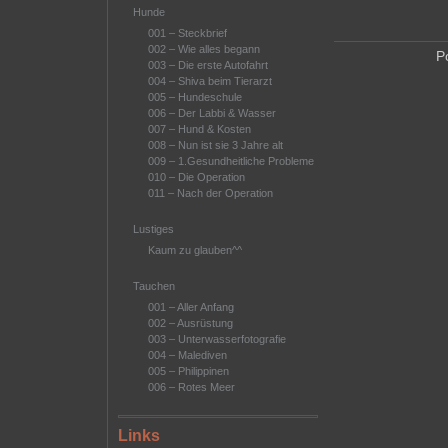
Hunde
001 – Steckbrief
002 – Wie alles begann
P
003 – Die erste Autofahrt
004 – Shiva beim Tierarzt
005 – Hundeschule
006 – Der Labbi & Wasser
007 – Hund & Kosten
008 – Nun ist sie 3 Jahre alt
009 – 1.Gesundheitliche Probleme
010 – Die Operation
011 – Nach der Operation
Lustiges
Kaum zu glauben^^
Tauchen
001 – Aller Anfang
002 – Ausrüstung
003 – Unterwasserfotografie
004 – Malediven
005 – Philippinen
006 – Rotes Meer
Links