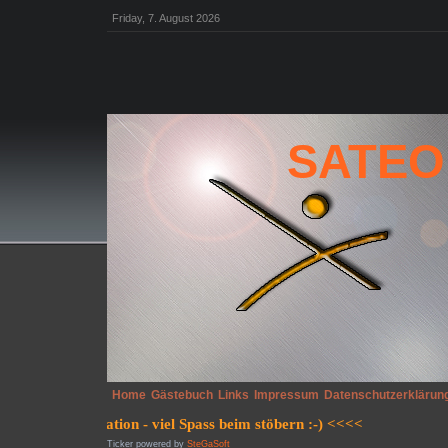
Friday, 7. August 2026
SATEO
Home
Gästebuch
Links
Impressum
Datenschutzerklärun
Ticker powered by
SteGaSoft