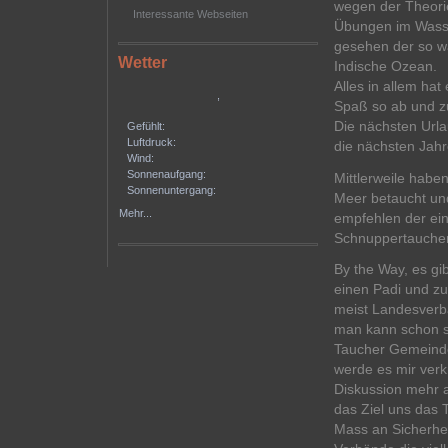
wegen der Theorie
Interessante Webseiten
Übungen im Wasse
gesehen der so w
Wetter
Indische Ozean.
Alles in allem ha
,
Spaß so ab und z
Die nächsten Url
Gefühlt:
Luftdruck:
die nächsten Jah
Wind:
Sonnenaufgang:
Mittlerweile habe
Sonnenuntergang:
Meer betaucht und
Mehr...
empfehlen der ein
Schnuppertauchen
By the Way, es gi
einen Padi und zu
meist Landesverbä
man kann schon sa
Taucher Gemeinde
werde es mir verk
Diskussion mehr a
das Ziel uns das 
Mass an Sicherhei