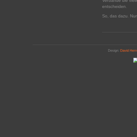
Verbände die viell
entscheiden.
So, das dazu. Nun
Design:
David Her