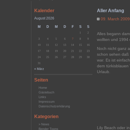
Kalender
Aller Anfang
August 2026
09. March 200
M
D
M
D
F
S
S
1
2
Alles begann dam
3
4
5
6
7
8
9
wollten und 1994 
10
11
12
13
14
15
16
Noch nicht ganz 
17
18
19
20
21
22
23
schon sehen daß 
24
25
26
27
28
29
30
war. Es ist einfac
31
dem türkisblauen
« März
Urlaub.
Seiten
Home
Gästebuch
Links
Impressum
Datenschutzerklärung
Kategorien
> News
Lily Beach oder i
Bender Toons