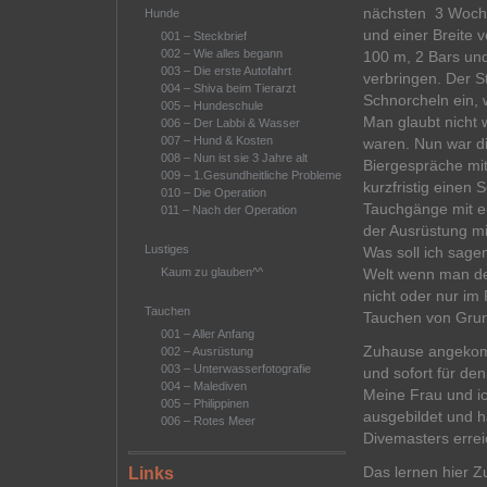
nächsten 3 Woche
Hunde
und einer Breite 
001 – Steckbrief
002 – Wie alles begann
100 m, 2 Bars und 
003 – Die erste Autofahrt
verbringen. Der S
004 – Shiva beim Tierarzt
Schnorcheln ein, 
005 – Hundeschule
Man glaubt nicht 
006 – Der Labbi & Wasser
007 – Hund & Kosten
waren. Nun war di
008 – Nun ist sie 3 Jahre alt
Biergespräche mit
009 – 1.Gesundheitliche Probleme
kurzfristig einen
010 – Die Operation
Tauchgänge mit e
011 – Nach der Operation
der Ausrüstung m
Lustiges
Was soll ich sage
Welt wenn man den
Kaum zu glauben^^
nicht oder nur im
Tauchen
Tauchen von Grun
001 – Aller Anfang
Zuhause angekomm
002 – Ausrüstung
003 – Unterwasserfotografie
und sofort für d
004 – Malediven
Meine Frau und ic
005 – Philippinen
ausgebildet und 
006 – Rotes Meer
Divemasters errei
Das lernen hier Z
Links