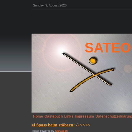
Sunday, 9. August 2026
SATEO
Home
Gästebuch
Links
Impressum
Datenschutzerklärun
Ticker powered by
SteGaSoft