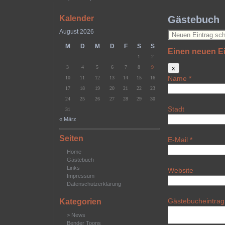
Kalender
Gästebuch
August 2026
M
D
M
D
F
S
S
Einen neuen Ei
1
2
Dieses
3
4
5
6
7
8
9
x
Formular
Name
*
10
11
12
13
14
15
16
ausblenden
17
18
19
20
21
22
23
24
25
26
27
28
29
30
Stadt
31
« März
Seiten
E-Mail
*
Home
Gästebuch
Links
Website
Impressum
Datenschutzerklärung
Gästebucheintra
Kategorien
> News
Bender Toons