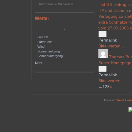
first GB eintrag i
Interessante Webseiten
HP und Deinem mu
Verfügung zu stell
Wetter
extra Schmatzer v
vom 27.09.2006 u
,
Diese
...
Gefühlt:
Metabox
Permalink
Luftdruck:
ein-/ausblenden
Bitte warten …
Wind:
Sonnenaufgang:
Sonnenuntergang:
Thomas Bü
Super Homepage m
Mehr...
Diese
...
Metabox
Permalink
ein-/ausblenden
Bitte warten …
Navigation
←
1
2
3
4
der
Gästebuchliste
Design:
David Her