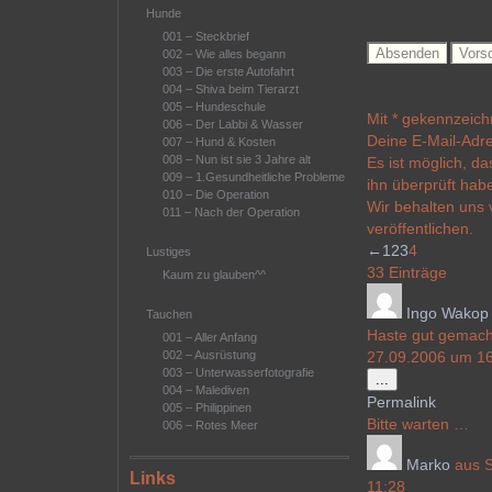
Hunde
001 – Steckbrief
002 – Wie alles begann
003 – Die erste Autofahrt
004 – Shiva beim Tierarzt
005 – Hundeschule
Mit * gekennzeichn
006 – Der Labbi & Wasser
Deine E-Mail-Adres
007 – Hund & Kosten
008 – Nun ist sie 3 Jahre alt
Es ist möglich, da
009 – 1.Gesundheitliche Probleme
ihn überprüft hab
010 – Die Operation
Wir behalten uns 
011 – Nach der Operation
veröffentlichen.
Navigation
←
1
2
3
4
Lustiges
der
33 Einträge
Kaum zu glauben^^
Gästebuchliste
Ingo Wakop
Tauchen
Haste gut gemach
001 – Aller Anfang
002 – Ausrüstung
27.09.2006 um 16
003 – Unterwasserfotografie
Diese
...
004 – Malediven
Metabox
Permalink
005 – Philippinen
ein-/ausblenden
Bitte warten …
006 – Rotes Meer
Marko
aus
Links
11:28