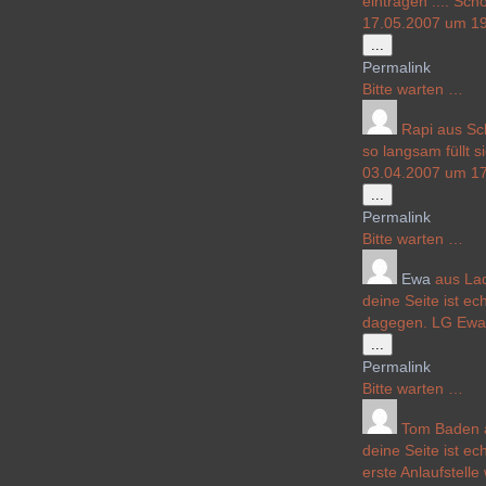
eintragen .... Sch
17.05.2007 um 19
Diese
...
Metabox
Permalink
ein-/ausblenden
Bitte warten …
Rapi
aus
Sc
so langsam füllt s
03.04.2007 um 17
Diese
...
Metabox
Permalink
ein-/ausblenden
Bitte warten …
Ewa
aus
La
deine Seite ist ec
dagegen. LG Ew
Diese
...
Metabox
Permalink
ein-/ausblenden
Bitte warten …
Tom Baden
deine Seite ist e
erste Anlaufstell