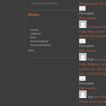
[Original vom 31
Interessante Webseiten
Diese
...
Metabox
Permalink
Wetter
ein-/ausblenden
Bitte warten …
,
Gunman
au
Gefühlt:
Hallo Aqua, habe
Luftdruck:
NICHT SCHLECHT!
Wind:
Diese
...
Sonnenaufgang:
Metabox
Sonnenuntergang:
Permalink
ein-/ausblenden
Bitte warten …
Mehr...
Ralf
aus
Pa
Hallo Stephan, ei
hast du da. Sehr 
bist. LG Ralf [Or
Diese
...
Metabox
Permalink
ein-/ausblenden
Bitte warten …
Jojo
aus
Br
NA da mach ich d