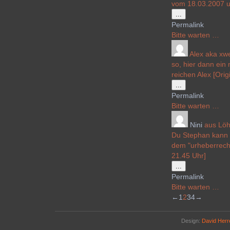
vom 18.03.2007 u
Diese
...
Metabox
Permalink
ein-/ausblenden
Bitte warten …
Alex aka x
so, hier dann ein 
reichen Alex [Ori
Diese
...
Metabox
Permalink
ein-/ausblenden
Bitte warten …
Nini
aus
Lö
Du Stephan kann 
dem "urheberrecht
21.45 Uhr]
Diese
...
Metabox
Permalink
ein-/ausblenden
Bitte warten …
Navigation
←
1
2
3
4
→
der
Gästebuchliste
Design:
David Her