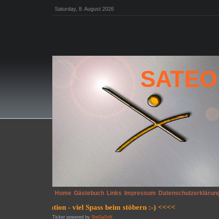
Saturday, 8. August 2026
SATEO
Home
Gästebuch
Links
Impressum
Datenschutzerklärun
Ticker powered by
SteGaSoft