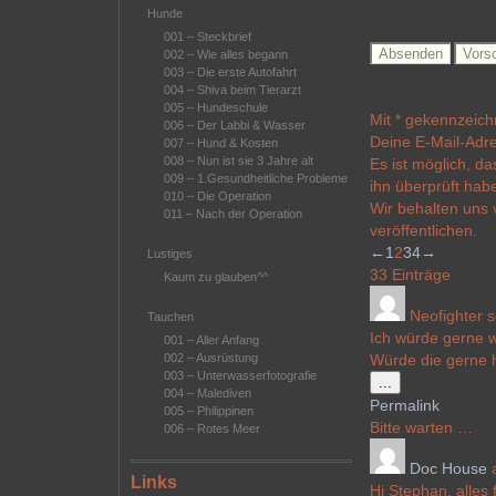
Hunde
001 – Steckbrief
002 – Wie alles begann
003 – Die erste Autofahrt
004 – Shiva beim Tierarzt
005 – Hundeschule
Mit * gekennzeichn
006 – Der Labbi & Wasser
Deine E-Mail-Adres
007 – Hund & Kosten
008 – Nun ist sie 3 Jahre alt
Es ist möglich, da
009 – 1.Gesundheitliche Probleme
ihn überprüft hab
010 – Die Operation
Wir behalten uns 
011 – Nach der Operation
veröffentlichen.
Navigation
←
1
2
3
4
→
Lustiges
der
33 Einträge
Kaum zu glauben^^
Gästebuchliste
Neofighter
s
Tauchen
Ich würde gerne 
001 – Aller Anfang
002 – Ausrüstung
Würde die gerne 
003 – Unterwasserfotografie
Diese
...
004 – Malediven
Metabox
Permalink
005 – Philippinen
ein-/ausblenden
Bitte warten …
006 – Rotes Meer
Doc House
Links
Hi Stephan, alles