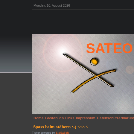
Monday, 10. August 2026
SATEO
Home
Gästebuch
Links
Impressum
Datenschutzerklärun
Ticker powered by
SteGaSoft