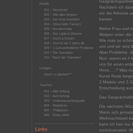
Gesprächspartneri
Hunde
Nachdem ich dann
001 – Steckbrief
mir die Adresse 
002 – Wie alles begann
kamen.
003 – Die erste Autofahrt
004 – Shiva beim Tierarzt
Meine Frau und i
005 – Hundeschule
006 – Der Labbi & Wasser
Welpen unter di
007 – Hund & Kosten
Wie man so schön 
008 – Nun ist sie 3 Jahre alt
uns und wir sind
009 – 1.Gesundheitliche Probleme
Aber Probleme, ü
010 – Die Operation
011 – Nach der Operation
Nun waren es 4 W
uns für einen ent
Lustiges
Hmm…..? Was ma
Kaum zu glauben^^
Kurze Rede langer 
2 Mädels und 2 Ju
Tauchen
Entscheidung auch
001 – Aller Anfang
002 – Ausrüstung
Das Gesprächsthe
003 – Unterwasserfotografie
004 – Malediven
Die nächsten Wo
005 – Philippinen
Wenn sich jemand 
006 – Rotes Meer
Weihnachtszeit b
kann ich hier nur 
Links
zurückversetzt. 