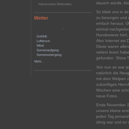
dauern würde, bis
Interessante Webseiten
So blieb uns in d
zu besorgen und e
Wetter
einfach heraus. Ü
,
einmal nachgedach
Hundewiese hört,
Gefühlt:
Also Internet sei
Luftdruck:
Wind:
Diese waren aller
Sonnenaufgang:
vielem lesen hab
Sonnenuntergang:
gefunden. Shiva !!
Mehr...
Von nun an war je
natürlich die Neu
mit dem Welpen z
zukünftiges Herrc
Wochen eine schö
neue Fotos.
Ende November 20
unsere kleine ers
jeden Tag jemand 
übrig war und so 