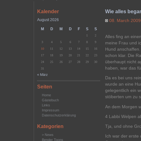
Kalender
Wie alles beg
August 2026
08. March 200
M
D
M
D
F
S
S
1
2
Alles fing an ei
3
4
5
6
7
8
9
meine Frau und ic
Hund anschaffen. 
10
11
12
13
14
15
16
schon klar. Die R
17
18
19
20
21
22
23
überhaupt nicht a
24
25
26
27
28
29
30
haben, war das fü
31
« März
Da es bei uns rei
wurde an eine Hun
Seiten
gelegentlich ein w
Home
stöberten um zu 
Gästebuch
Links
An dem Morgen war
Impressum
Datenschutzerklärung
4 Labbi Welpen 
Kategorien
Tja, und ohne Gro
> News
Ich war der erste
Bender Toons