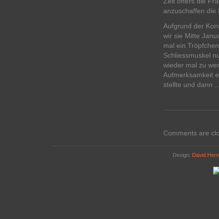
Zeit öfters die F
anzuschaffen die 
Aufgrund der Kon
wir sie Mitte Jan
mal ein Tröpfchen
Schliessmuskel nu
wieder mal zu we
Aufmerksamkeit e
stellte und dann …
Comments are cl
Design:
David Her