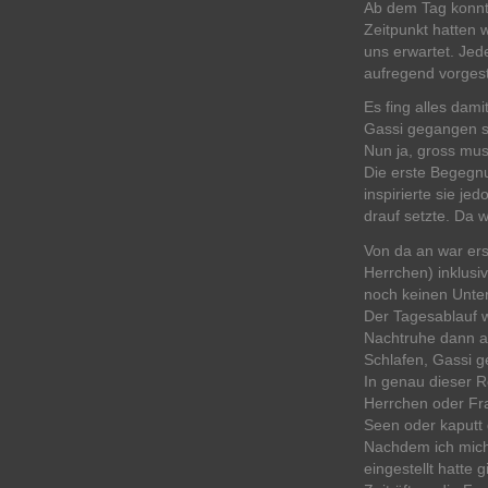
Ab dem Tag konnt
Zeitpunkt hatten 
uns erwartet. Jed
aufregend vorgeste
Es fing alles dami
Gassi gegangen si
Nun ja, gross mus
Die erste Begeg
inspirierte sie je
drauf setzte. Da 
Von da an war ers
Herrchen) inklusiv
noch keinen Unte
Der Tagesablauf 
Nachtruhe dann au
Schlafen, Gassi g
In genau dieser 
Herrchen oder Fra
Seen oder kaputt
Nachdem ich mich
eingestellt hatte 