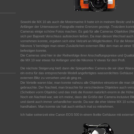
Sowohl die MX 10 als auch die Motormarine II hatte ich in meinem Besitz und b
Anfänger der Unterwasser Fotografie meine Grenzen gezeigt. Trotzdem konnte
Cameras einige schöne Fotos machen. Es gab für alle Cameras Objektive (We
sich per Bajonett Verschluss aufstecken ließen. Da man diesen Wechsel auc
vornehmen konnte, ergaben sich eine Vielzahl an Möglichkeiten. Für die Motorm
Nikonos V benötigte man einen Zusätzlichen externen Blitz den man an einer S
befestigen konnte.
Die Cameras sind hier in der Reihenfolge ihrer Anschaffungspreise und Qualität
die MX 10 war etwas für Anfänger und die Nikonos V etwas für den Profi.
Die nächste Steigerung hieß dann die Spiegelreflex Camera die wir über Wass
ein extra für das entsprechende Modell angefertigtes wasserdichtes Gehäuse
externen Blitz zu versehen und ab ging es.
Die Vorteile waren klar, man konnte nahezu alle Objektive einsetzen die man
gebrauchte. Der Nachteil, man brauchte für verschiedene Objektive auch ver
(Scheiben vorm Objektiv) und das trieb die Kosten natürlich enorm in die Höhe
Noch ein Nachteil war, wie ich meine, dass die Größe der Camera inclusive Bli
und damit auch immer unhandlicher wurde. Da war die eher kleine MX 10 schon
handhaben. Man konnte sie halt auch einfach mal so mitnehmen.
Ich habe seinerzeit eine Canon EOS 500 in einem Ikelite Gehäuse mit externem