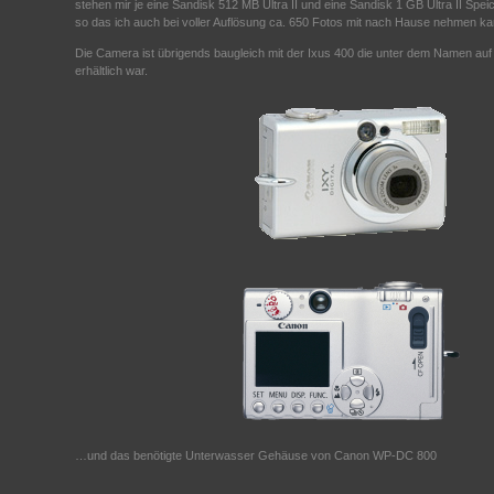
stehen mir je eine Sandisk 512 MB Ultra II und eine Sandisk 1 GB Ultra II Spe
so das ich auch bei voller Auflösung ca. 650 Fotos mit nach Hause nehmen ka
Die Camera ist übrigends baugleich mit der Ixus 400 die unter dem Namen a
erhältlich war.
…und das benötigte Unterwasser Gehäuse von Canon WP-DC 800