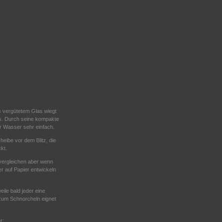
s vergütetem Glas wiegt
ss. Durch seine kompakte
er Wasser sehr einfach.
eibe vor dem Blitz, die
kt.
u vergleichen aber wenn
der auf Papier entwickeln
ile bald jeder eine
 zum Schnorcheln eignet
r: