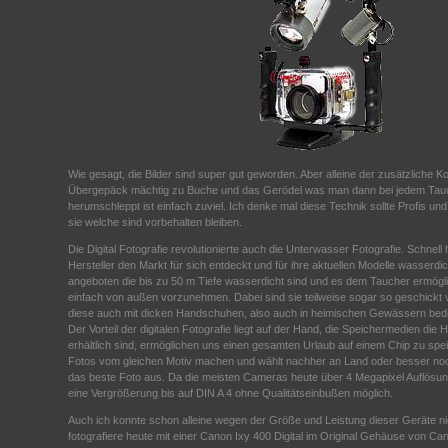
Wie gesagt, die Bilder sind super gut geworden. Aber alleine der zusätzliche Ko
Übergepäck mächtig zu Buche und das Gerödel was man dann bei jedem Tauc
herumschleppt ist einfach zuviel. Ich denke mal diese Technik sollte Profis u
sie welche sind vorbehalten bleiben.
Die Digital Fotografie revolutionierte auch die Unterwasser Fotografie. Schnel
Hersteller den Markt für sich entdeckt und für ihre aktuellen Modelle wasserd
angeboten die bis zu 50 m Tiefe wasserdicht sind und es dem Taucher ermögl
einfach von außen vorzunehmen. Dabei sind sie teilweise sogar so geschick
diese auch mit dicken Handschuhen, also auch in heimischen Gewässern bed
Der Vorteil der digitalen Fotografie liegt auf der Hand, die Speichermedien die 
erhältlich sind, ermöglichen uns einen gesamten Urlaub auf einem Chip zu spe
Fotos vom gleichen Motiv machen und wählt nachher an Land oder besser n
das beste Foto aus. Da die meisten Cameras heute über 4 Megapixel Auflösung
eine Vergrößerung bis auf DIN A 4 ohne Qualitätseinbußen möglich.
Auch ich konnte schon alleine wegen der Größe und Leistung dieser Geräte n
fotografiere heute mit einer Canon Ixy 400 Digital im Original Gehäuse von Ca