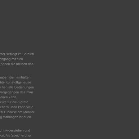
ffer schlägt im Bereich
hgang mit sich
nd denen die meinen das
l haben die namhaften
ichte Kunstoffgehäuse
ichen alle Bedienungen
t vorgegangen das man
ienen kann.
Heute für die Geräte
ichern. Man kann viele
och zuhause am Monitor
 mitbringen ist auch
icht widerstehen und
non. Als Speicherchip