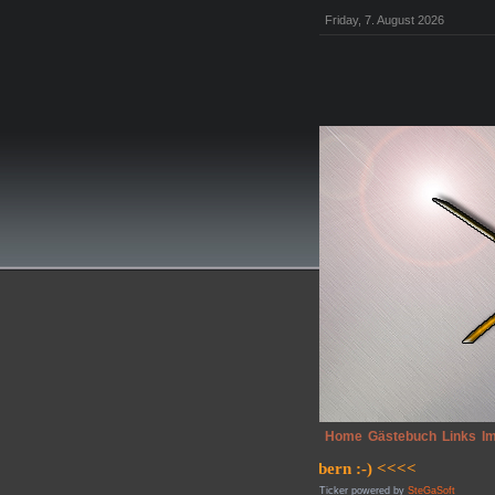
Friday, 7. August 2026
Home
Gästebuch
Links
I
Ticker powered by
SteGaSoft