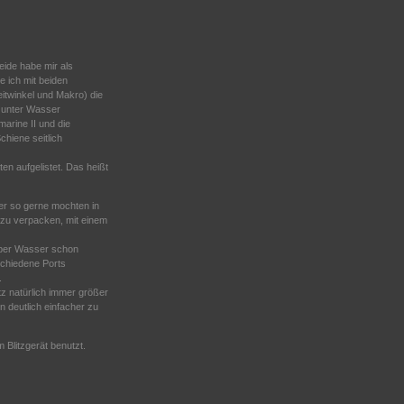
eide habe mir als
 ich mit beiden
itwinkel und Makro) die
h unter Wasser
arine II und die
chiene seitlich
en aufgelistet. Das heißt
er so gerne mochten in
 zu verpacken, mit einem
 über Wasser schon
schiedene Ports
.
tz natürlich immer größer
 deutlich einfacher zu
 Blitzgerät benutzt.