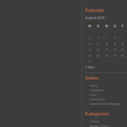
Kalender
August 2026
M
D
M
D
F
3
4
5
6
7
10
11
12
13
14
17
18
19
20
21
24
25
26
27
28
31
« März
Seiten
Home
Gästebuch
Links
Impressum
Datenschutzerklärung
Kategorien
> News
Bender Toons