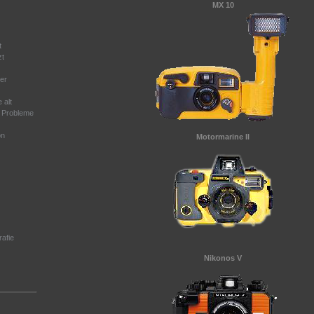
MX 10
t
zt
er
 alt
e Probleme
on
Motormarine II
afie
Nikonos V