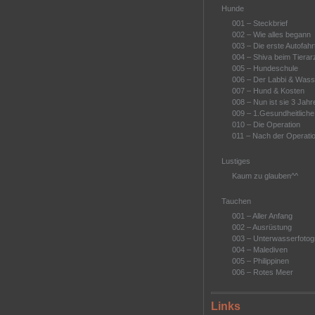
Hunde
001 – Steckbrief
002 – Wie alles begann
003 – Die erste Autofahr
004 – Shiva beim Tierar
005 – Hundeschule
006 – Der Labbi & Wass
007 – Hund & Kosten
008 – Nun ist sie 3 Jahre
009 – 1.Gesundheitlich
010 – Die Operation
011 – Nach der Operati
Lustiges
Kaum zu glauben^^
Tauchen
001 – Aller Anfang
002 – Ausrüstung
003 – Unterwasserfotogr
004 – Malediven
005 – Philippinen
006 – Rotes Meer
Links