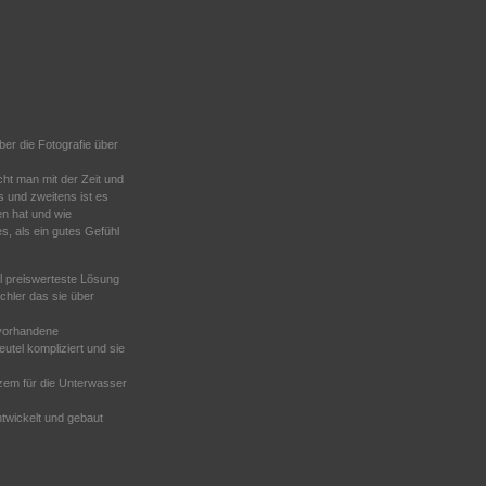
er die Fotografie über
ht man mit der Zeit und
 und zweitens ist es
n hat und wie
s, als ein gutes Gefühl
l preiswerteste Lösung
chler das sie über
 vorhandene
utel kompliziert und sie
rzem für die Unterwasser
ntwickelt und gebaut