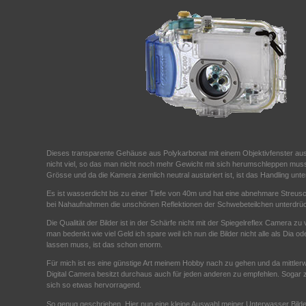
Dieses transparente Gehäuse aus Polykarbonat mit einem Objektivfenster au
nicht viel, so das man nicht noch mehr Gewicht mit sich herumschleppen mu
Grösse und da die Kamera ziemlich neutral austariert ist, ist das Handling unt
Es ist wasserdicht bis zu einer Tiefe von 40m und hat eine abnehmare Streusch
bei Nahaufnahmen die unschönen Reflektionen der Schwebeteilchen unterdrüc
Die Qualität der Bilder ist in der Schärfe nicht mit der Spiegelreflex Camera z
man bedenkt wie viel Geld ich spare weil ich nun die Bilder nicht alle als Dia o
lassen muss, ist das schon enorm.
Für mich ist es eine günstige Art meinem Hobby nach zu gehen und da mittlerwe
Digital Camera besitzt durchaus auch für jeden anderen zu empfehlen. Sogar
sich so etwas hervorragend.
So genug geschrieben. Hier nun eine kleine Auswahl meiner Unterwasser Bilde