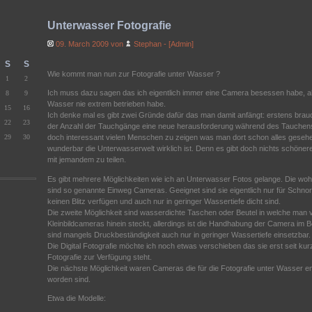
Unterwasser Fotografie
09. March 2009 von
Stephan - [Admin]
S
S
Wie kommt man nun zur Fotografie unter Wasser ?
1
2
Ich muss dazu sagen das ich eigentlich immer eine Camera besessen habe, ab
8
9
Wasser nie extrem betrieben habe.
15
16
Ich denke mal es gibt zwei Gründe dafür das man damit anfängt: erstens brauc
22
23
der Anzahl der Tauchgänge eine neue herausforderung während des Tauchens
29
30
doch interessant vielen Menschen zu zeigen was man dort schon alles gesehe
wunderbar die Unterwasserwelt wirklich ist. Denn es gibt doch nichts schönere
mit jemandem zu teilen.
Es gibt mehrere Möglichkeiten wie ich an Unterwasser Fotos gelange. Die woh
sind so genannte Einweg Cameras. Geeignet sind sie eigentlich nur für Schnor
keinen Blitz verfügen und auch nur in geringer Wassertiefe dicht sind.
Die zweite Möglichkeit sind wasserdichte Taschen oder Beutel in welche man
Kleinbildcameras hinein steckt, allerdings ist die Handhabung der Camera im Be
sind mangels Druckbeständigkeit auch nur in geringer Wassertiefe einsetzbar.
Die Digital Fotografie möchte ich noch etwas verschieben das sie erst seit ku
Fotografie zur Verfügung steht.
Die nächste Möglichkeit waren Cameras die für die Fotografie unter Wasser e
worden sind.
Etwa die Modelle: